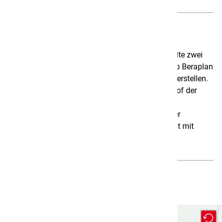
Beschreibung
Das lokale Energieversorgungsunternehmen wollte zwei
Dachflächen als Contractor übernehmen und gab Beraplan
den Auftrag das Vorprojekt für die PV-Anlage zu erstellen.
Bei dem Gebäude handelt es sich um den Werkhof der
Gemeinde Aarberg.
Es wurde PV-Berechnungen für die beiden Dächer
durchgeführt sowie eine Kostenschätzung erstellt mit
Amortisationsrechnung.