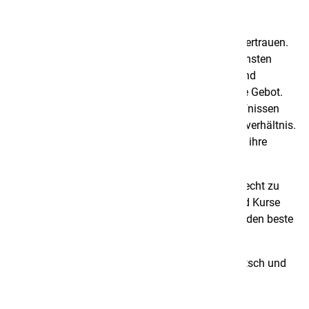
Zufriedene Kunden sind unser grösstes Kapital.
Langfristige Kundenbeziehungen basieren auf Vertrauen.
Dieses erhalten wir, indem wir tagtäglich die höchsten
Qualitätsstandards einhalten. Bei der Planung und
Umsetzung der Arbeiten ist Effizienz das höchste Gebot.
Beraplan bietet Lösungen, die den Kundenbedürfnissen
entsprechen, zum bestmöglichen Kosten-Nutzenverhältnis.
Unsere zufriedenen Kunden beweisen dies durch ihre
langjährige Treue.
Um unseren Qualitätsansprüchen langfristig gerecht zu
werden, besuchen unsere Mitarbeitenden laufend Kurse
und Weiterbildungen. Damit erhalten unsere Kunden beste
Qualitätsarbeit, immer auf aktuellem Stand.
Wir beraten unsere Kunden in den Sprachen deutsch und
französisch.