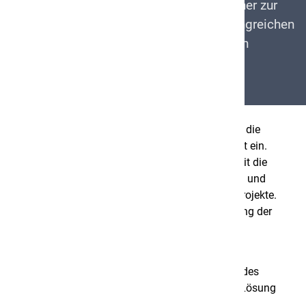
hierfür ein starker und verlässlicher Partner zur
Seite. Profitieren Sie von unserem umfangreichen
Know-how und einem Service, der sich an
höchsten Ansprüchen orientiert.
In einer zunehmend technisierten Umwelt nimmt die
Elektroenergie einen immer grösseren Stellenwert ein.
Themen wie Minergie und Elektrosmog und somit die
Rücksichtnahme auf Bedürfnisse von Menschen und
Umwelt sind zentraler Bestandteil heutiger Bauprojekte.
Umso wichtiger ist deshalb eine effiziente Nutzung der
Ressourcen und eine bedürfnisgerechte und
zukunftsorientierte Elektroplanung.
Es ist daher unser Anspruch an uns selbst, für jedes
Projekt die energie- und umwelttechnisch beste Lösung
auszuarbeiten.