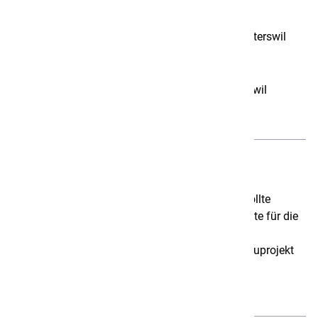
Bauherrschaft
Alterssitz Buechibärg, Eyackerstrasse 2, 4584 Lüterswil
Architektur
Kobi Architektur AG, Schorenweg 150, 4585 Biezwil
Beschreibung
Der Gastronomieteil des Alterssitz Buechibärg sollte
Umgebaut und Erweitert werden. Beraplan erstellte für die
neue Gastroküche die Energiebilanz, wertete die
Lastgangmessung aus und erstellte das Vor-/Bauprojekt
mit der Kostenschätzung für die notwendigen
Elektroinstallationen.