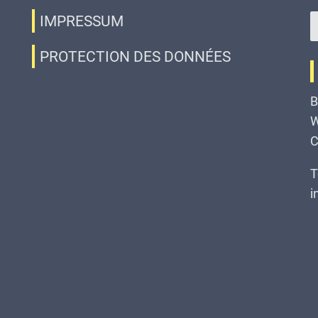
IMPRESSUM
PROTECTION DES DONNÉES
B
W
C
T
i