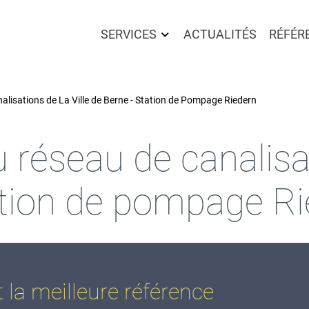
SERVICES
ACTUALITÉS
RÉFÉR
À PROPOS DE NOUS
SERVICES
PLANIFICATION ÉLECTRIQUE
L'ENTREPRISE
alisations de La Ville de Berne - Station de Pompage Riedern
AUTOMATISATION DU BÂTIMENTS
HISTOIRE
u réseau de canalisat
ANALYSES & ÉTUDES
L’ÉQUIPE
ation de pompage R
POSTES OUVERTS
t la meilleure référence